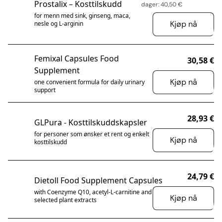
Prostalix – Kosttilskudd
dager: 40,50 €
for menn med sink, ginseng, maca,
Kjøp nå
nesle og L-arginin
Femixal Capsules Food
30,58 €
Supplement
Kjøp nå
one convenient formula for daily urinary
support
28,93 €
GLPura - Kosttilskuddskapsler
for personer som ønsker et rent og enkelt
Kjøp nå
kosttilskudd
24,79 €
Dietoll Food Supplement Capsules
with Coenzyme Q10, acetyl-L-carnitine and
Kjøp nå
selected plant extracts