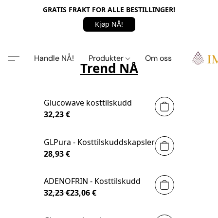
GRATIS FRAKT FOR ALLE BESTILLINGER!
Kjøp NÅ!
Handle NÅ!
Produkter
Om oss
Trend NÅ
Glucowave kosttilskudd
32,23 €
GLPura - Kosttilskuddskapsler
28,93 €
ADENOFRIN - Kosttilskudd
PÅ TILBUD
32,23 €
23,06 €