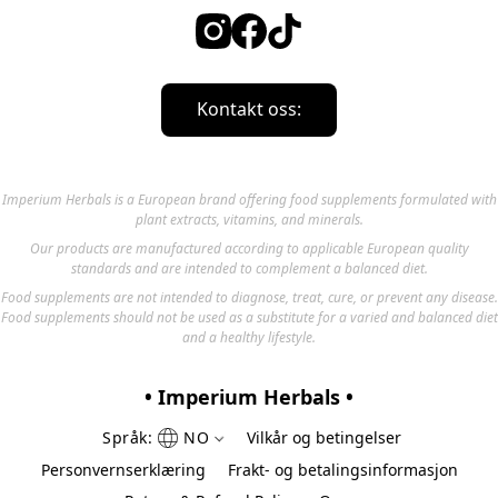
Kontakt oss:
Imperium Herbals is a European brand offering food supplements formulated with
plant extracts, vitamins, and minerals.
Our products are manufactured according to applicable European quality
standards and are intended to complement a balanced diet.
Food supplements are not intended to diagnose, treat, cure, or prevent any disease.
Food supplements should not be used as a substitute for a varied and balanced diet
and a healthy lifestyle.
• Imperium Herbals •
Språk:
NO
Vilkår og betingelser
Personvernserklæring
Frakt- og betalingsinformasjon