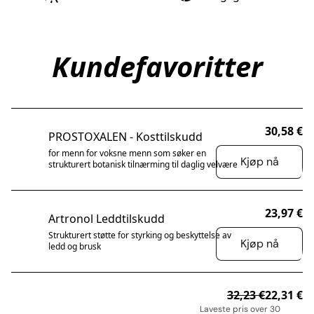
Kundefavoritter
30,58 €
PROSTOXALEN - Kosttilskudd
for menn for voksne menn som søker en
Kjøp nå
strukturert botanisk tilnærming til daglig velvære
23,97 €
Artronol Leddtilskudd
Strukturert støtte for styrking og beskyttelse av
Kjøp nå
ledd og brusk
32,23 €
22,31 €
PÅ TILBUD
Laveste pris over 30