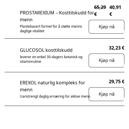
PÅ TILBUD
65,29
40,91
PROSTAREXIUM – Kosttilskudd for
€
€
menn
Kjøp nå
Plantebasert formel for å støtte menns
daglige vitalitet
32,23 €
GLUCOSOL kosttilskudd
leverer en enkel 30-dagers botanisk og
Kjøp nå
vitaminrutine
29,75 €
EREXOL naturlig kompleks for
menn
Kjøp nå
Uanstrengt daglig ernæring for aktive menn